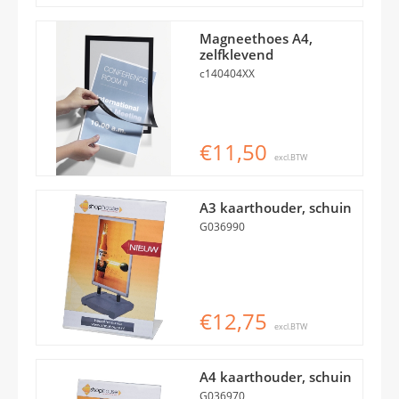
Magneethoes A4,
zelfklevend
c140404XX
€11,50
excl.BTW
A3 kaarthouder, schuin
G036990
€12,75
excl.BTW
A4 kaarthouder, schuin
G036970