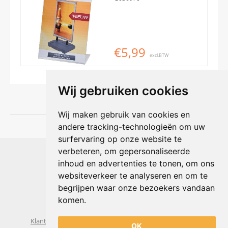
€5,99
excl.BTW
Wij gebruiken cookies
Wij maken gebruik van cookies en
andere tracking-technologieën om uw
surfervaring op onze website te
Shophouse online
verbeteren, om gepersonaliseerde
Max Planckstraat 4
inhoud en advertenties te tonen, om ons
6716 BE Ede, Nederland
websiteverkeer te analyseren en om te
Telefoon:
+31(0)318 618 121
begrijpen waar onze bezoekers vandaan
E-mail:
info@shophouse.nl
Geopend: ma t/m vr 09:00-17:00 uur
komen.
Alleen afhalen, GEEN showroom
Klantenservice
Algemene voorwaarden
Privacybeleid
OK