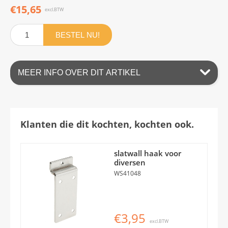
€15,65
excl.BTW
BESTEL NU!
MEER INFO OVER DIT ARTIKEL
Klanten die dit kochten, kochten ook.
slatwall haak voor
diversen
WS41048
€3,95
excl.BTW