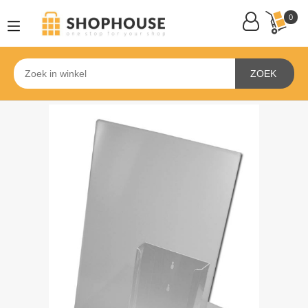
0
ZOEK