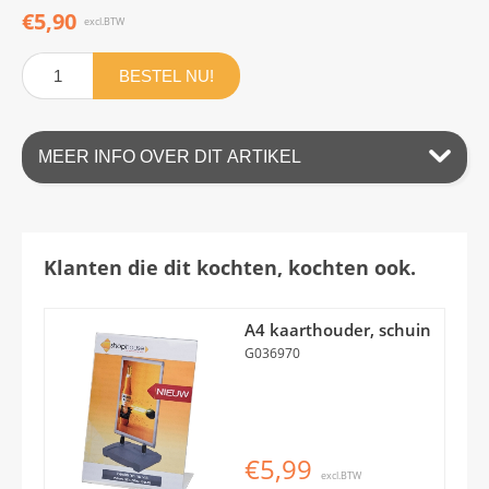
€5,90
excl.BTW
BESTEL NU!
MEER INFO OVER DIT ARTIKEL
Klanten die dit kochten, kochten ook.
A4 kaarthouder, schuin
G036970
€5,99
excl.BTW