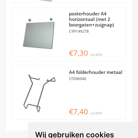
posterhouder A4
horizontaal (met 2
boorgaten+zuignap)
C99149278
€7,30
excl.BTW
A4 folderhouder metaal
ST006940
€7,40
excl.BTW
Wij gebruiken cookies