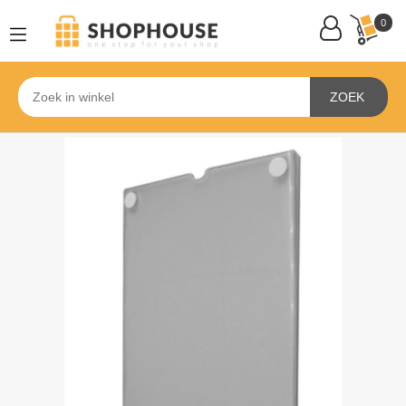
0
ZOEK