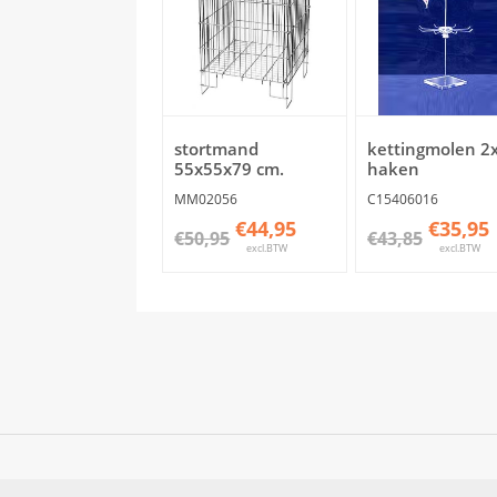
stortmand
kettingmolen 2x
55x55x79 cm.
haken
MM02056
C15406016
€44,95
€35,95
€50,95
€43,85
excl.BTW
excl.BTW