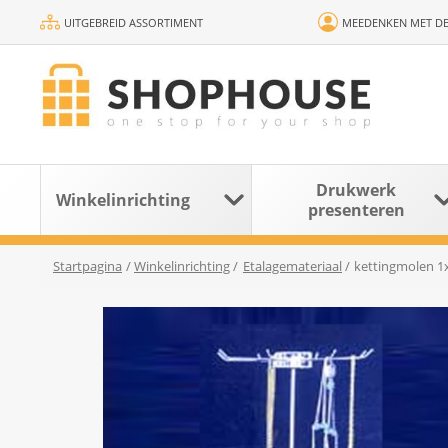
UITGEBREID ASSORTIMENT
MEEDENKEN MET DE
Drukwerk
Winkelinrichting
presenteren
Startpagina
/
Winkelinrichting
/
Etalagemateriaal
/
kettingmolen 1