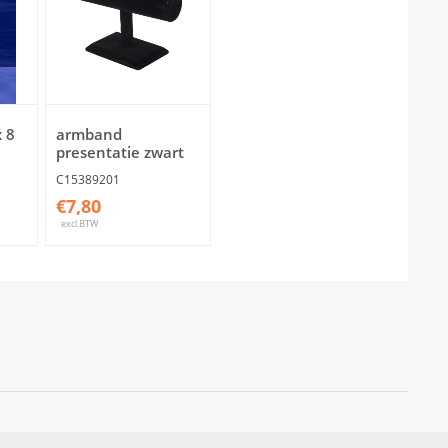
 8
armband
presentatie zwart
C15389201
€7,80
excl.BTW