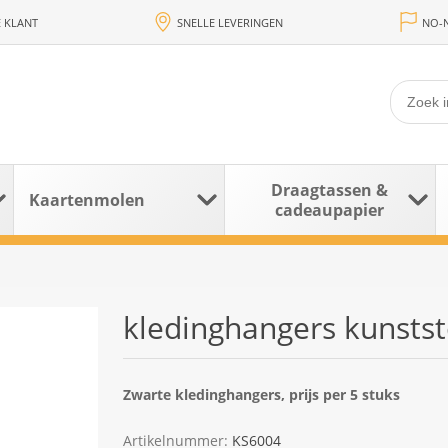
 KLANT
SNELLE LEVERINGEN
NO-N
Draagtassen &
Kaartenmolen
cadeaupapier
kledinghangers kunststo
Zwarte kledinghangers, prijs per 5 stuks
Artikelnummer:
KS6004