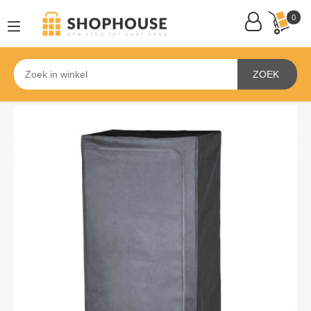
0
ZOEK