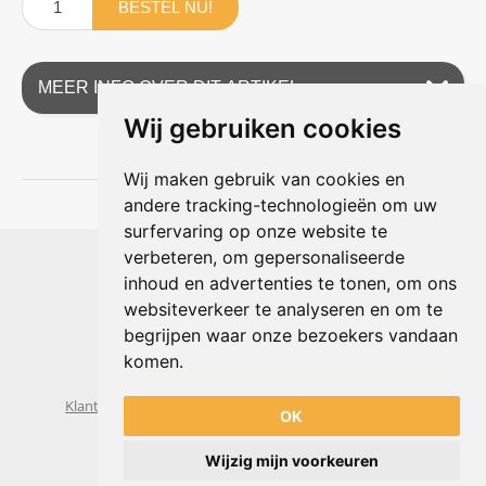
BESTEL NU!
MEER INFO OVER DIT ARTIKEL
Wij gebruiken cookies
Wij maken gebruik van cookies en
andere tracking-technologieën om uw
surfervaring op onze website te
Shophouse online
verbeteren, om gepersonaliseerde
Max Planckstraat 4
inhoud en advertenties te tonen, om ons
6716 BE Ede, Nederland
websiteverkeer te analyseren en om te
Telefoon:
+31(0)318 618 121
begrijpen waar onze bezoekers vandaan
E-mail:
info@shophouse.nl
Geopend: ma t/m vr 09:00-17:00 uur
komen.
Alleen afhalen, GEEN showroom
Klantenservice
Algemene voorwaarden
Privacybeleid
OK
Wijzig mijn voorkeuren
Powered by
nopCommerce