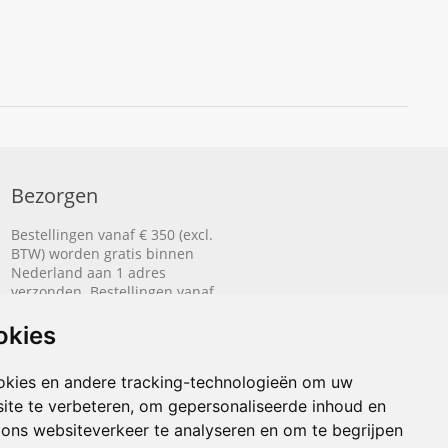
Bezorgen
Bestellingen vanaf € 350 (excl.
BTW) worden gratis binnen
Nederland aan 1 adres
verzonden. Bestellingen vanaf
€ 500 (excl. BTW) worden
gratis naar België aan 1 adres
okies
verzonden.
okies en andere tracking-technologieën om uw
Lees hier hoe het bezorgen
ite te verbeteren, om gepersonaliseerde inhoud en
werkt.
 ons websiteverkeer te analyseren en om te begrijpen