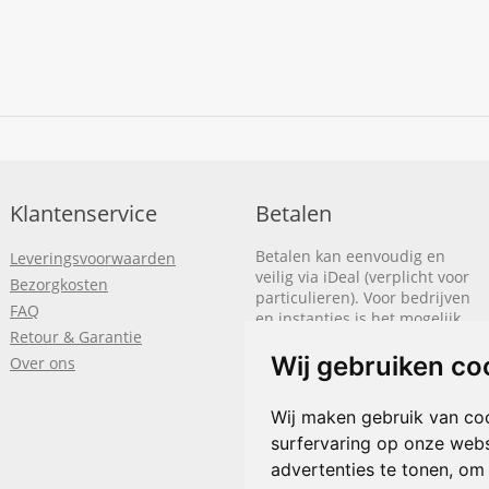
Klantenservice
Betalen
Betalen kan eenvoudig en
Leveringsvoorwaarden
veilig via iDeal (verplicht voor
Bezorgkosten
particulieren). Voor bedrijven
FAQ
en instanties is het mogelijk
Retour & Garantie
om op rekening te betalen.
We sturen je dan een factuur
Wij gebruiken co
Over ons
nadat de bestelling is
afgerond.
Wij maken gebruik van co
surfervaring op onze webs
Klik hier om meer te lezen
of
bel
+31(0)318 618 121
advertenties te tonen, om