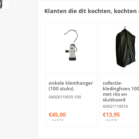
Klanten die dit kochten, kochten 
enkele klemhanger
collectie-
(100 stuks)
kledinghoes 10
met rits en
GK020110035-100
sluitkoord
GH021110010
€45,00
€13,95
excl.BTW
excl.BTW