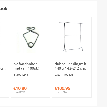
ook.
plafondhaken
dubbel kledingrek
0cm,
metaal (100st.)
140 x 142-212 cm.
c13001245
GR011107135
€10,80
€109,95
excl.BTW
excl.BTW