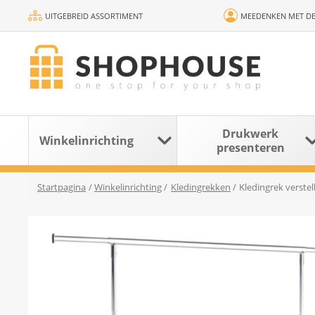
UITGEBREID ASSORTIMENT
MEEDENKEN MET DE
Drukwerk
Winkelinrichting
presenteren
Startpagina
/
Winkelinrichting
/
Kledingrekken
/
Kledingrek verstel