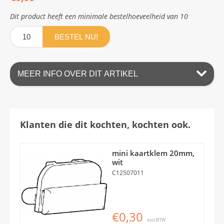
Dit product heeft een minimale bestelhoeveelheid van 10
BESTEL NU!
MEER INFO OVER DIT ARTIKEL
Klanten die dit kochten, kochten ook.
mini kaartklem 20mm,
wit
C12507011
€0,30
excl.BTW