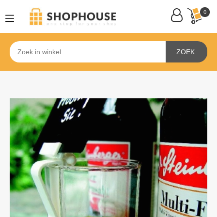
0
ZOEK