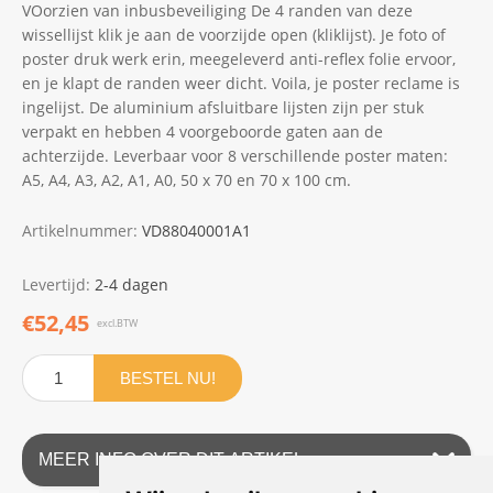
VOorzien van inbusbeveiliging De 4 randen van deze
wissellijst klik je aan de voorzijde open (kliklijst). Je foto of
poster druk werk erin, meegeleverd anti-reflex folie ervoor,
en je klapt de randen weer dicht. Voila, je poster reclame is
ingelijst. De aluminium afsluitbare lijsten zijn per stuk
verpakt en hebben 4 voorgeboorde gaten aan de
achterzijde. Leverbaar voor 8 verschillende poster maten:
A5, A4, A3, A2, A1, A0, 50 x 70 en 70 x 100 cm.
Artikelnummer:
VD88040001A1
Levertijd:
2-4 dagen
€52,45
excl.BTW
BESTEL NU!
MEER INFO OVER DIT ARTIKEL