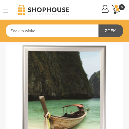
0
ZOEK