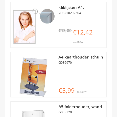
kliklijsten A4.
VD8210202504
€13,80
€12,42
excl.BTW
A4 kaarthouder, schuin
G036970
€5,99
excl.BTW
A5 folderhouder, wand
G038720