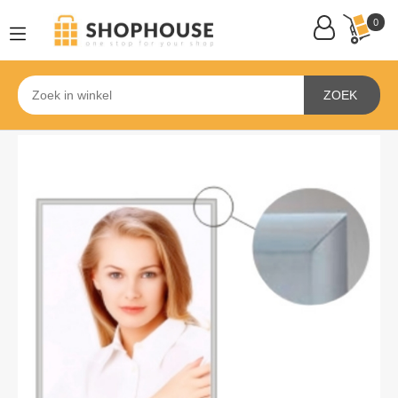
0
ZOEK