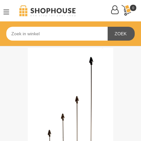
0
ZOEK