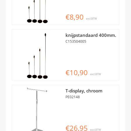
€8,90
excl.BTW
knijpstandaard 400mm.
C153504005
€10,90
excl.BTW
T-display, chroom
PE02148
€26,95
excl.BTW