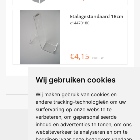
Etalagestandaard 18cm
c14470180
€4,15
excl.BTW
Wij gebruiken cookies
Wij maken gebruik van cookies en
andere tracking-technologieën om uw
surfervaring op onze website te
Shophouse online
verbeteren, om gepersonaliseerde
Max Planckstraat 4
inhoud en advertenties te tonen, om ons
6716 BE Ede, Nederland
websiteverkeer te analyseren en om te
Telefoon:
+31(0)318 618 121
begrijpen waar onze bezoekers vandaan