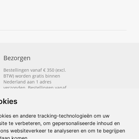
Bezorgen
Bestellingen vanaf € 350 (excl.
BTW) worden gratis binnen
Nederland aan 1 adres
verzonden. Bestellingen vanaf
€ 500 (excl. BTW) worden
gratis naar België aan 1 adres
okies
verzonden.
okies en andere tracking-technologieën om uw
Lees hier hoe het bezorgen
werkt.
ite te verbeteren, om gepersonaliseerde inhoud en
 ons websiteverkeer te analyseren en om te begrijpen
daan komen.