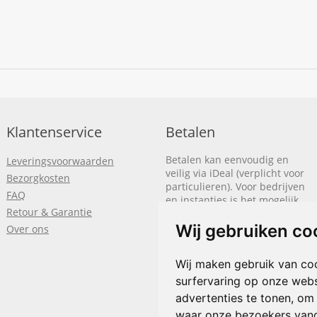
Klantenservice
Betalen
Betalen kan eenvoudig en
Leveringsvoorwaarden
veilig via iDeal (verplicht voor
Bezorgkosten
particulieren). Voor bedrijven
FAQ
en instanties is het mogelijk
Retour & Garantie
om op rekening te betalen.
We sturen je dan een factuur
Wij gebruiken co
Over ons
nadat de bestelling is
afgerond.
Wij maken gebruik van co
Klik hier om meer te lezen
of
surfervaring op onze webs
bel
+31(0)318 618 121
advertenties te tonen, om
waar onze bezoekers van