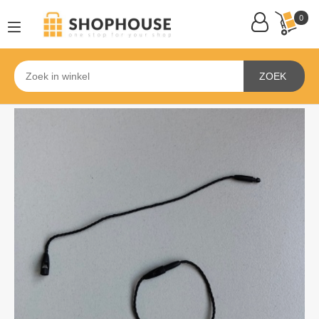
0
ZOEK