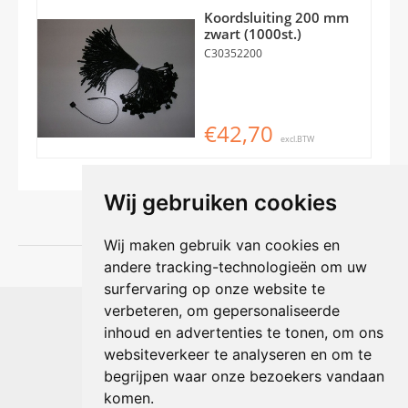
Koordsluiting 200 mm
zwart (1000st.)
C30352200
€42,70
excl.BTW
Wij gebruiken cookies
Wij maken gebruik van cookies en
andere tracking-technologieën om uw
surfervaring op onze website te
Shophouse online
verbeteren, om gepersonaliseerde
Max Planckstraat 4
inhoud en advertenties te tonen, om ons
6716 BE Ede, Nederland
websiteverkeer te analyseren en om te
Telefoon:
+31(0)318 618 121
begrijpen waar onze bezoekers vandaan
E-mail:
info@shophouse.nl
Geopend: ma t/m vr 09:00-17:00 uur
komen.