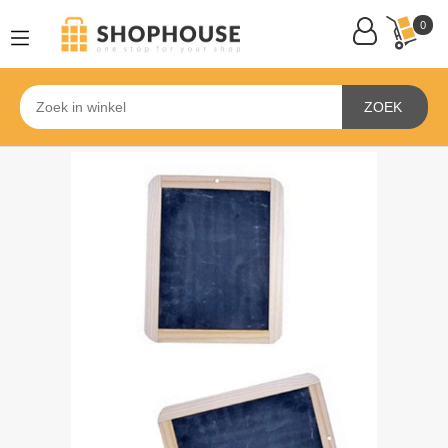
0
ZOEK