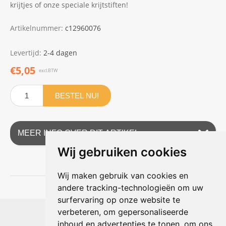
krijtjes of onze speciale krijtstiften!
Artikelnummer:
c12960076
Levertijd:
2-4 dagen
€5,05
excl.BTW
BESTEL NU!
MEER INFO OVER DIT ARTIKEL
Wij gebruiken cookies
Wij maken gebruik van cookies en
andere tracking-technologieën om uw
surfervaring op onze website te
Shophouse online
verbeteren, om gepersonaliseerde
Max Planckstraat 4
inhoud en advertenties te tonen, om ons