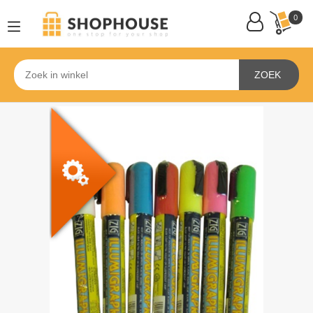
0
ZOEK