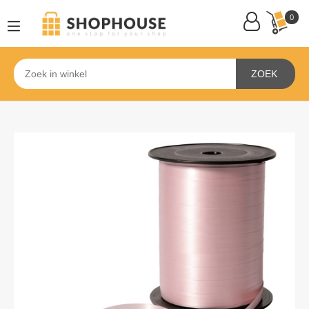
0
ZOEK