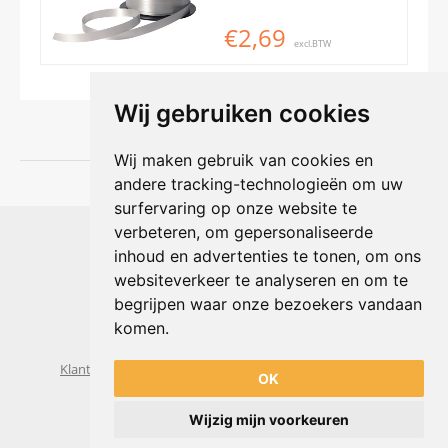
€2,69
excl.BTW
Wij gebruiken cookies
Wij maken gebruik van cookies en
andere tracking-technologieën om uw
surfervaring op onze website te
Shophouse online
verbeteren, om gepersonaliseerde
Max Planckstraat 4
inhoud en advertenties te tonen, om ons
6716 BE Ede, Nederland
websiteverkeer te analyseren en om te
Telefoon:
+31(0)318 618 121
begrijpen waar onze bezoekers vandaan
E-mail:
info@shophouse.nl
Geopend: ma t/m vr 09:00-17:00 uur
komen.
Alleen afhalen, GEEN showroom
Klantenservice
Algemene voorwaarden
Privacybeleid
OK
Wijzig mijn voorkeuren
Powered by
nopCommerce