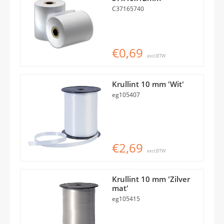
C37165740
€0,69
excl.BTW
Krullint 10 mm 'Wit'
eg105407
€2,69
excl.BTW
Krullint 10 mm 'Zilver
mat'
eg105415