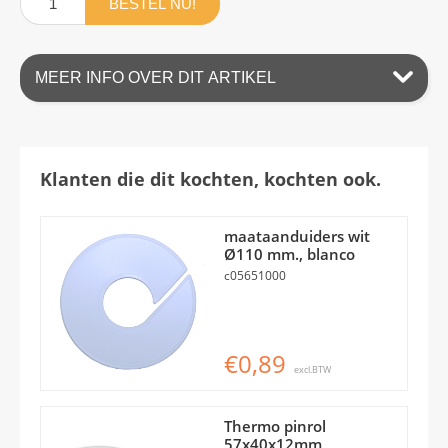
BESTEL NU!
MEER INFO OVER DIT ARTIKEL
Klanten die dit kochten, kochten ook.
maataanduiders wit
Ø110 mm., blanco
c05651000
€0,89
excl.BTW
Thermo pinrol
57x40x12mm