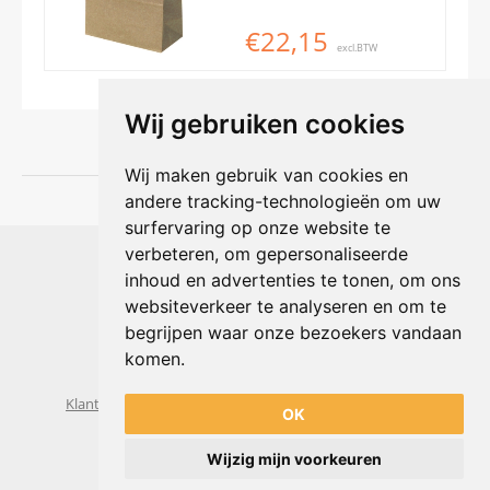
€22,15
excl.BTW
Wij gebruiken cookies
Wij maken gebruik van cookies en
andere tracking-technologieën om uw
surfervaring op onze website te
Shophouse online
verbeteren, om gepersonaliseerde
Max Planckstraat 4
inhoud en advertenties te tonen, om ons
6716 BE Ede, Nederland
websiteverkeer te analyseren en om te
Telefoon:
+31(0)318 618 121
begrijpen waar onze bezoekers vandaan
E-mail:
info@shophouse.nl
Geopend: ma t/m vr 09:00-17:00 uur
komen.
Alleen afhalen, GEEN showroom
Klantenservice
Algemene voorwaarden
Privacybeleid
OK
Wijzig mijn voorkeuren
Powered by
nopCommerce