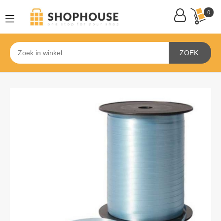
0
ZOEK