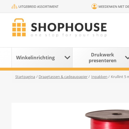
UITGEBREID ASSORTIMENT
MEEDENKEN MET DE
Drukwerk
Winkelinrichting
presenteren
Startpagina
/
Draagtassen & cadeaupapier
/
Inpakken
/
Krullint 5