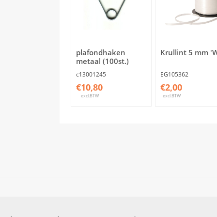
plafondhaken
Krullint 5 mm 'W
metaal (100st.)
c13001245
EG105362
€10,80
€2,00
excl.BTW
excl.BTW