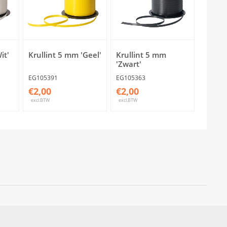
it'
Krullint 5 mm 'Geel'
Krullint 5 mm
'Zwart'
EG105391
EG105363
€2,00
€2,00
excl.BTW
excl.BTW