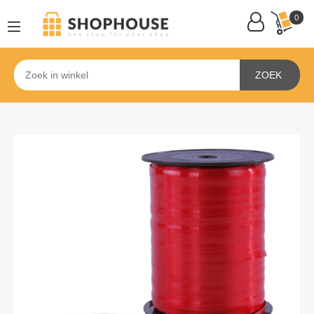
0
ZOEK