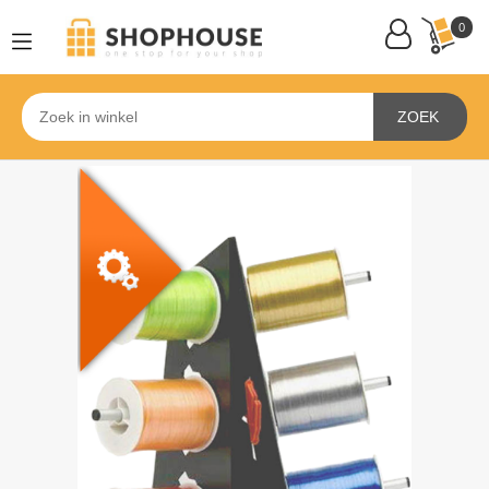
0
ZOEK