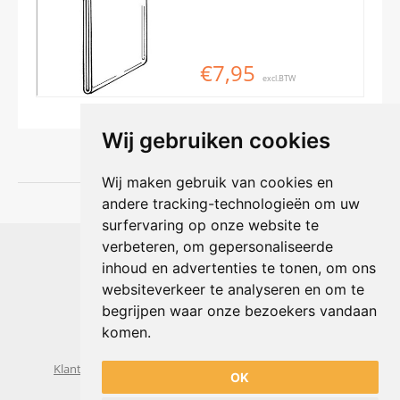
€7,95
excl.BTW
Wij gebruiken cookies
Wij maken gebruik van cookies en
andere tracking-technologieën om uw
surfervaring op onze website te
Shophouse online
verbeteren, om gepersonaliseerde
Max Planckstraat 4
inhoud en advertenties te tonen, om ons
6716 BE Ede, Nederland
websiteverkeer te analyseren en om te
Telefoon:
+31(0)318 618 121
begrijpen waar onze bezoekers vandaan
E-mail:
info@shophouse.nl
Geopend: ma t/m vr 09:00-17:00 uur
komen.
Alleen afhalen, GEEN showroom
Klantenservice
Algemene voorwaarden
Privacybeleid
OK