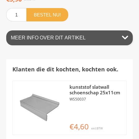
BESTEL NU!
MEER INFO OVER DIT ARTIKEL
Klanten die dit kochten, kochten ook.
kunststof slatwall
schoenschap 25x11cm
WS50037
€4,60
excl.BTW