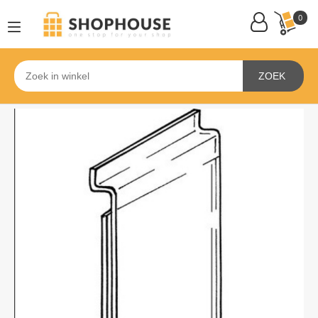
0
ZOEK