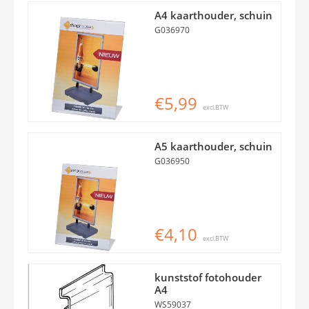
A4 kaarthouder, schuin
G036970
€5,99
excl.BTW
A5 kaarthouder, schuin
G036950
€4,10
excl.BTW
kunststof fotohouder
A4
WS59037