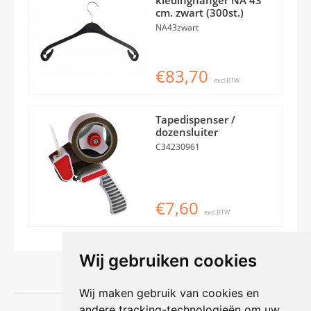
cm. zwart (300st.)
NA43zwart
€83,70
excl.BTW
Tapedispenser /
dozensluiter
C34230961
€7,60
excl.BTW
Wij gebruiken cookies
Wij maken gebruik van cookies en
andere tracking-technologieën om uw