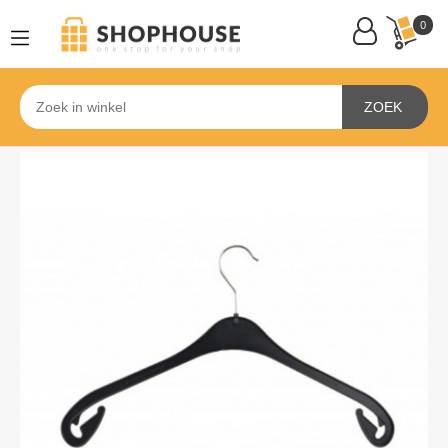
0
ZOEK