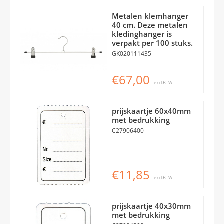
Metalen klemhanger
40 cm. Deze metalen
kledinghanger is
verpakt per 100 stuks.
GK020111435
€67,00
excl.BTW
prijskaartje 60x40mm
met bedrukking
C27906400
€11,85
excl.BTW
prijskaartje 40x30mm
met bedrukking