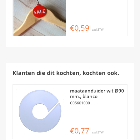
€0,59
excl.BTW
Klanten die dit kochten, kochten ook.
maataanduider wit Ø90
mm., blanco
C05601000
€0,77
excl.BTW