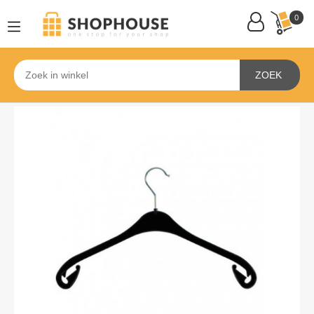
0
ZOEK