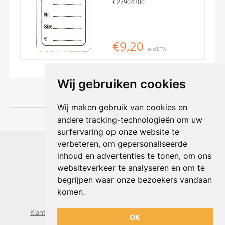
C27904300
€9,20
excl.BTW
Wij gebruiken cookies
Wij maken gebruik van cookies en
andere tracking-technologieën om uw
surfervaring op onze website te
Shophouse online
verbeteren, om gepersonaliseerde
Max Planckstraat 4
inhoud en advertenties te tonen, om ons
6716 BE Ede, Nederland
websiteverkeer te analyseren en om te
Telefoon:
+31(0)318 618 121
begrijpen waar onze bezoekers vandaan
E-mail:
info@shophouse.nl
Geopend: ma t/m vr 09:00-17:00 uur
komen.
Alleen afhalen, GEEN showroom
Klantenservice
Algemene voorwaarden
Privacybeleid
OK