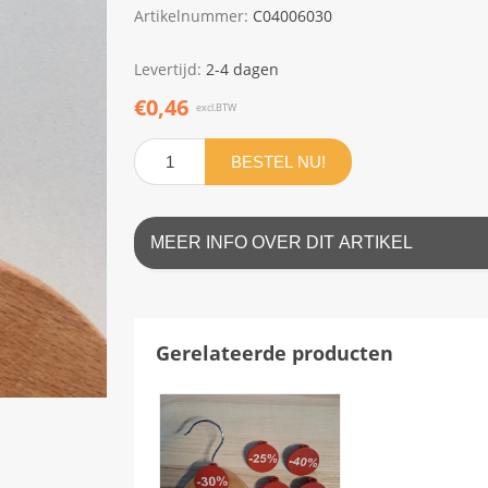
Artikelnummer:
C04006030
Levertijd:
2-4 dagen
€0,46
excl.BTW
BESTEL NU!
MEER INFO OVER DIT ARTIKEL
Gerelateerde producten