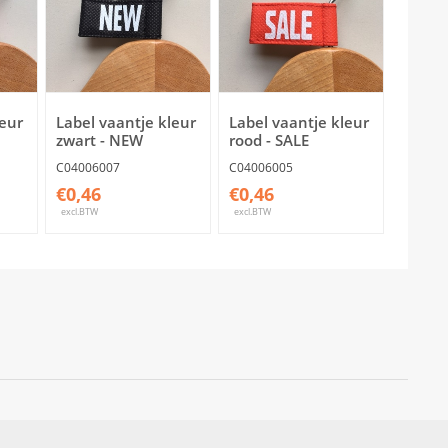
leur
Label vaantje kleur
Label vaantje kleur
zwart - NEW
rood - SALE
C04006007
C04006005
€0,46
€0,46
excl.BTW
excl.BTW