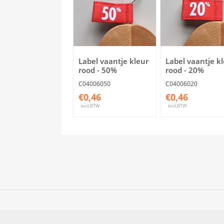
Label vaantje kleur
Label vaantje k
rood - 50%
rood - 20%
C04006050
C04006020
€0,46
€0,46
excl.BTW
excl.BTW