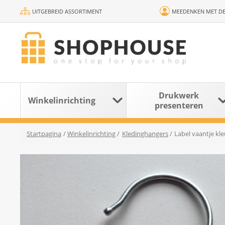
UITGEBREID ASSORTIMENT
MEEDENKEN MET DE
Drukwerk
Winkelinrichting
presenteren
Startpagina
/
Winkelinrichting
/
Kledinghangers
/
Label vaantje kl