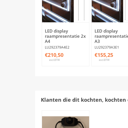
LED display
LED display
raampresentatie 2x
raampresentati
A4
A3
LU292379A4E2
LU292379A3E1
€210,50
€155,25
excl.BTW
excl.BTW
Klanten die dit kochten, kochten 