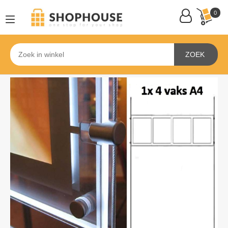
0
ZOEK