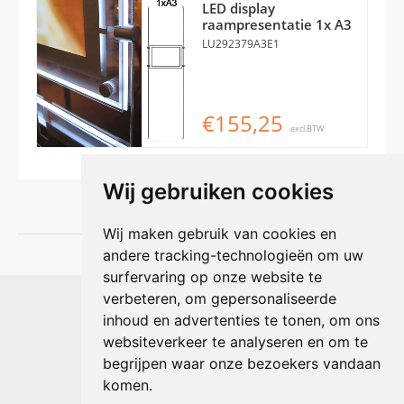
LED display
raampresentatie 1x A3
LU292379A3E1
€155,25
excl.BTW
Wij gebruiken cookies
Wij maken gebruik van cookies en
andere tracking-technologieën om uw
surfervaring op onze website te
Shophouse online
verbeteren, om gepersonaliseerde
Max Planckstraat 4
inhoud en advertenties te tonen, om ons
6716 BE Ede, Nederland
websiteverkeer te analyseren en om te
Telefoon:
+31(0)318 618 121
begrijpen waar onze bezoekers vandaan
E-mail:
info@shophouse.nl
Geopend: ma t/m vr 09:00-17:00 uur
komen.
Alleen afhalen, GEEN showroom