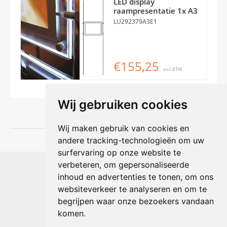
LED display
raampresentatie 1x A3
LU292379A3E1
€155,25
excl.BTW
Wij gebruiken cookies
Wij maken gebruik van cookies en
andere tracking-technologieën om uw
surfervaring op onze website te
Shophouse online
verbeteren, om gepersonaliseerde
Max Planckstraat 4
inhoud en advertenties te tonen, om ons
6716 BE Ede, Nederland
websiteverkeer te analyseren en om te
Telefoon:
+31(0)318 618 121
begrijpen waar onze bezoekers vandaan
E-mail:
info@shophouse.nl
Geopend: ma t/m vr 09:00-17:00 uur
komen.
Alleen afhalen, GEEN showroom