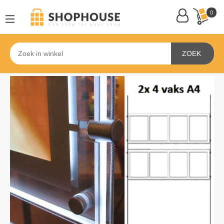
0
ZOEK