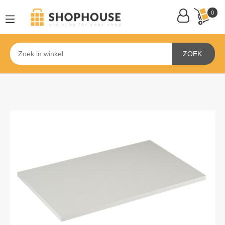
0
ZOEK