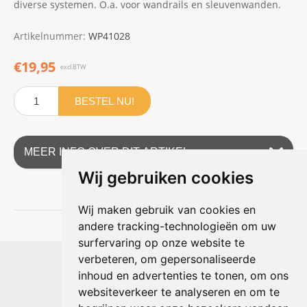
diverse systemen. O.a. voor wandrails en sleuvenwanden.
Artikelnummer:
WP41028
€19,95
excl.BTW
BESTEL NU!
MEER INFO OVER DIT ARTIKEL
Wij gebruiken cookies
Wij maken gebruik van cookies en
andere tracking-technologieën om uw
surfervaring op onze website te
Shophouse online
verbeteren, om gepersonaliseerde
Max Planckstraat 4
inhoud en advertenties te tonen, om ons
6716 BE Ede, Nederland
websiteverkeer te analyseren en om te
Telefoon:
+31(0)318 618 121