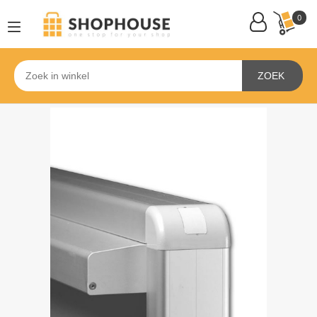
0
ZOEK