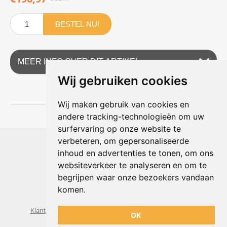
BESTEL NU!
MEER INFO OVER DIT ARTIKEL
Wij gebruiken cookies
Wij maken gebruik van cookies en
andere tracking-technologieën om uw
surfervaring op onze website te
Shophouse online
verbeteren, om gepersonaliseerde
Max Planckstraat 4
inhoud en advertenties te tonen, om ons
6716 BE Ede, Nederland
websiteverkeer te analyseren en om te
Telefoon:
+31(0)318 618 121
begrijpen waar onze bezoekers vandaan
E-mail:
info@shophouse.nl
Geopend: ma t/m vr 09:00-17:00 uur
komen.
Alleen afhalen, GEEN showroom
Klantenservice
Algemene voorwaarden
Privacybeleid
OK