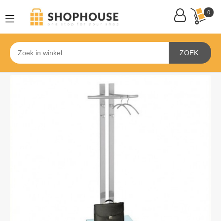
0
ZOEK