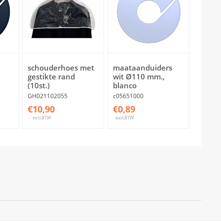
schouderhoes met
maataanduiders
gestikte rand
wit Ø110 mm.,
(10st.)
blanco
GH021102055
c05651000
€10,90
€0,89
excl.BTW
excl.BTW