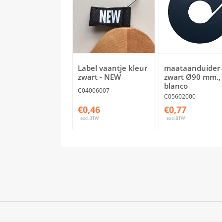
Label vaantje kleur
maataanduider
zwart - NEW
zwart Ø90 mm.,
blanco
C04006007
C05602000
€0,46
€0,77
excl.BTW
excl.BTW