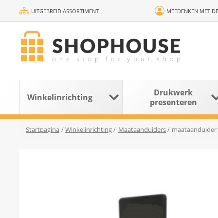
UITGEBREID ASSORTIMENT
MEEDENKEN MET DE
Drukwerk
Winkelinrichting
presenteren
Startpagina
/
Winkelinrichting
/
Maataanduiders
/
maataanduider 