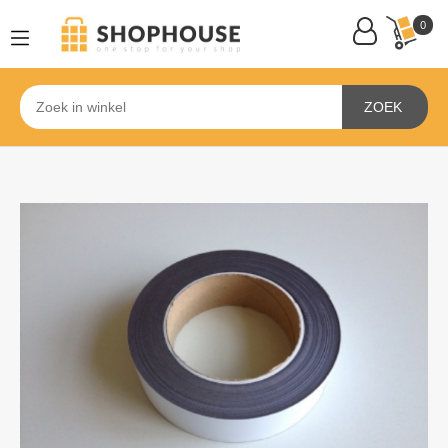
0
ZOEK