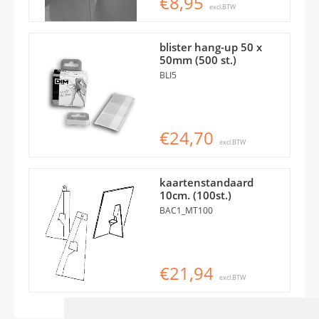
€8,95
excl.BTW
blister hang-up 50 x
50mm (500 st.)
BLI5
€24,70
excl.BTW
kaartenstandaard
10cm. (100st.)
BAC1_MT100
€21,94
excl.BTW