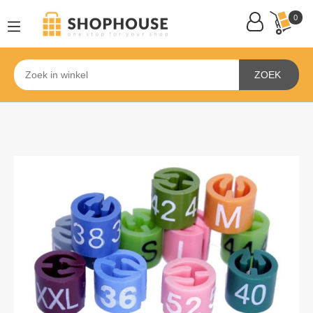
0
ZOEK