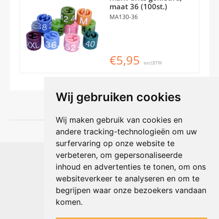
maat 36 (100st.)
MA130-36
€5,95
excl.BTW
Wij gebruiken cookies
Wij maken gebruik van cookies en
andere tracking-technologieën om uw
surfervaring op onze website te
Shophouse online
verbeteren, om gepersonaliseerde
Max Planckstraat 4
inhoud en advertenties te tonen, om ons
6716 BE Ede, Nederland
websiteverkeer te analyseren en om te
Telefoon:
+31(0)318 618 121
begrijpen waar onze bezoekers vandaan
E-mail:
info@shophouse.nl
Geopend: ma t/m vr 09:00-17:00 uur
komen.
Alleen afhalen, GEEN showroom