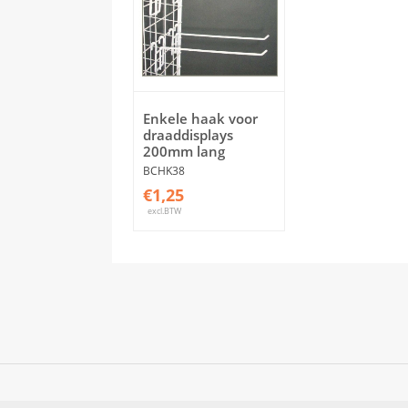
Enkele haak voor
draaddisplays
200mm lang
BCHK38
€1,25
excl.BTW