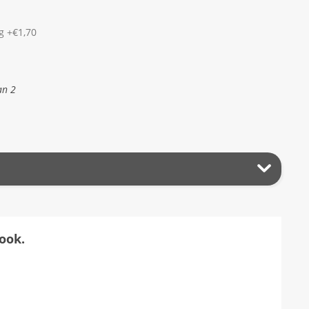
g +€1,70
an 2
ook.