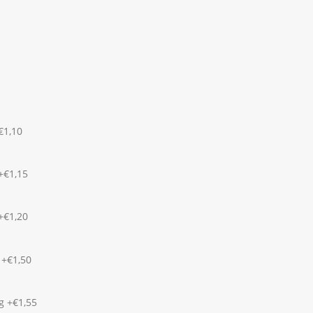
.
€1,10
+€1,15
+€1,20
 +€1,50
g +€1,55