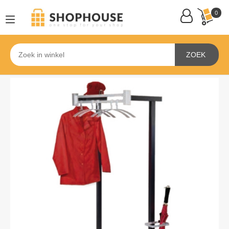
0
ZOEK