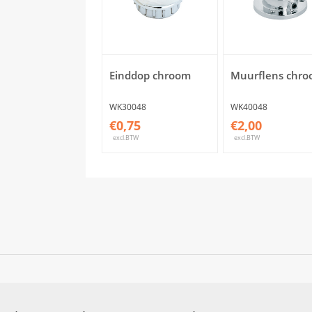
Einddop chroom
Muurflens chr
WK30048
WK40048
€0,75
€2,00
excl.BTW
excl.BTW