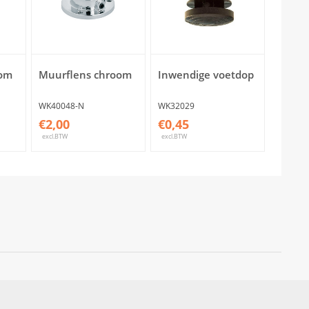
oom
Muurflens chroom
Inwendige voetdop
WK40048-N
WK32029
€2,00
€0,45
excl.BTW
excl.BTW