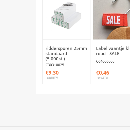
riddersporen 25mm
Label vaantje k
standaard
rood - SALE
(5.000st.)
C04006005
C30310025
€9,30
€0,46
excl.BTW
excl.BTW