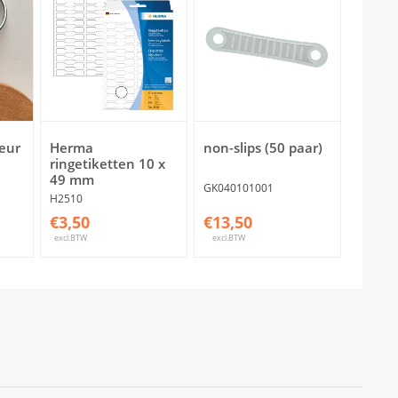
leur
Herma
non-slips (50 paar)
ringetiketten 10 x
49 mm
GK040101001
H2510
€3,50
€13,50
excl.BTW
excl.BTW