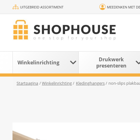
UITGEBREID ASSORTIMENT
MEEDENKEN MET DE
Drukwerk
Winkelinrichting
presenteren
Startpagina
/
Winkelinrichting
/
Kledinghangers
/
non-slips plakbaa