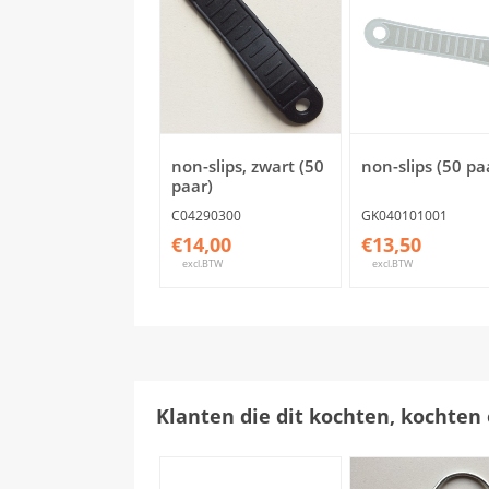
non-slips, zwart (50
non-slips (50 pa
paar)
C04290300
GK040101001
€14,00
€13,50
excl.BTW
excl.BTW
Klanten die dit kochten, kochten 