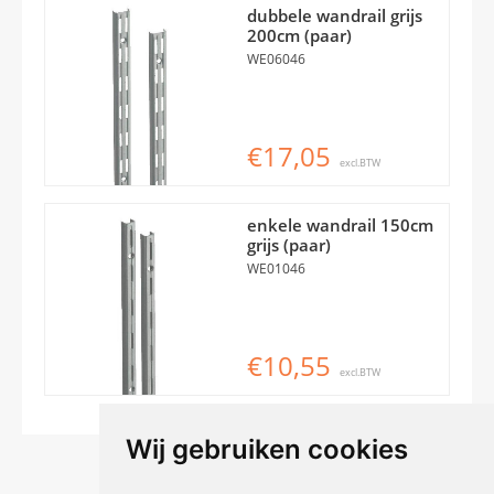
dubbele wandrail grijs
200cm (paar)
WE06046
€17,05
excl.BTW
enkele wandrail 150cm
grijs (paar)
WE01046
€10,55
excl.BTW
Wij gebruiken cookies