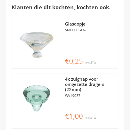
Klanten die dit kochten, kochten ook.
Glasdopje
SM0000GLA-T
€0,25
excl.BTW
4x zuignap voor
omgezette dragers
(22mm)
WV19037
€1,00
excl.BTW