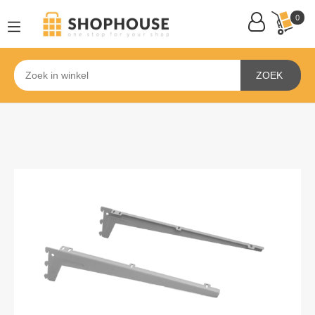
0
ZOEK