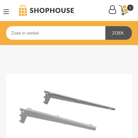
0
ZOEK