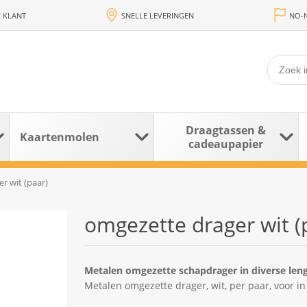
 KLANT
SNELLE LEVERINGEN
NO-N
Draagtassen &
Kaartenmolen
cadeaupapier
r wit (paar)
omgezette drager wit (
Metalen omgezette schapdrager in diverse len
Metalen omgezette drager, wit, per paar, voor i