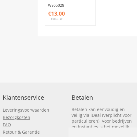
WE05028
€13,00
excl.BTW
Klantenservice
Betalen
Betalen kan eenvoudig en
Leveringsvoorwaarden
veilig via iDeal (verplicht voor
Bezorgkosten
particulieren). Voor bedrijven
FAQ
en instanties is het mogelijk
Retour & Garantie
om op rekening te betalen.