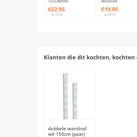
TEGORP040
WE60048
€22,95
€19,95
excl.BTW
excl.BTW
Klanten die dit kochten, kochten 
dubbele wandrail
wit 150cm (paar)