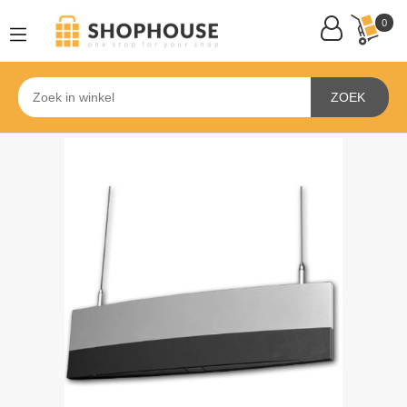
0
ZOEK