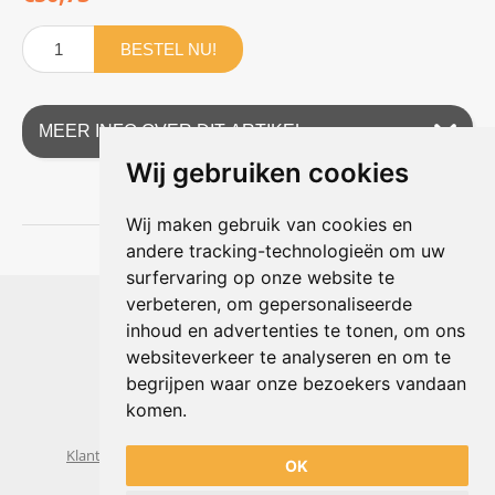
BESTEL NU!
MEER INFO OVER DIT ARTIKEL
Wij gebruiken cookies
Wij maken gebruik van cookies en
andere tracking-technologieën om uw
surfervaring op onze website te
Shophouse online
verbeteren, om gepersonaliseerde
Max Planckstraat 4
inhoud en advertenties te tonen, om ons
6716 BE Ede, Nederland
websiteverkeer te analyseren en om te
Telefoon:
+31(0)318 618 121
begrijpen waar onze bezoekers vandaan
E-mail:
info@shophouse.nl
Geopend: ma t/m vr 09:00-17:00 uur
komen.
Alleen afhalen, GEEN showroom
Klantenservice
Algemene voorwaarden
Privacybeleid
OK