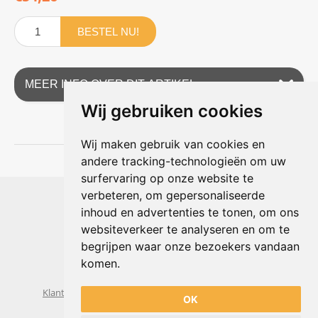
BESTEL NU!
MEER INFO OVER DIT ARTIKEL
Wij gebruiken cookies
Wij maken gebruik van cookies en
andere tracking-technologieën om uw
surfervaring op onze website te
Shophouse online
verbeteren, om gepersonaliseerde
Max Planckstraat 4
inhoud en advertenties te tonen, om ons
6716 BE Ede, Nederland
websiteverkeer te analyseren en om te
Telefoon:
+31(0)318 618 121
begrijpen waar onze bezoekers vandaan
E-mail:
info@shophouse.nl
Geopend: ma t/m vr 09:00-17:00 uur
komen.
Alleen afhalen, GEEN showroom
Klantenservice
Algemene voorwaarden
Privacybeleid
OK