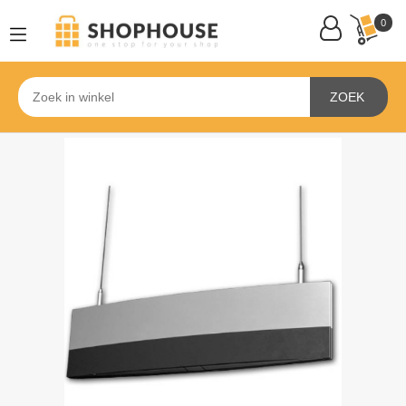
0
ZOEK