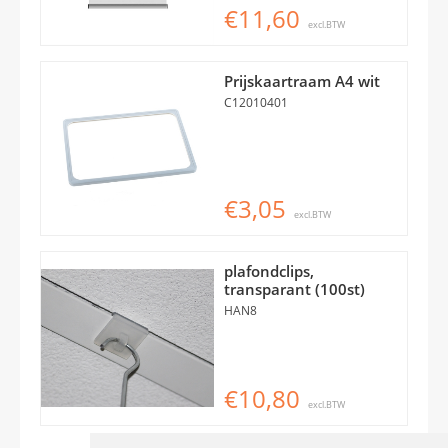
€11,60
excl.BTW
Prijskaartraam A4 wit
C12010401
€3,05
excl.BTW
plafondclips,
transparant (100st)
HAN8
€10,80
excl.BTW