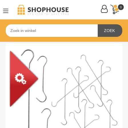
0
ZOEK