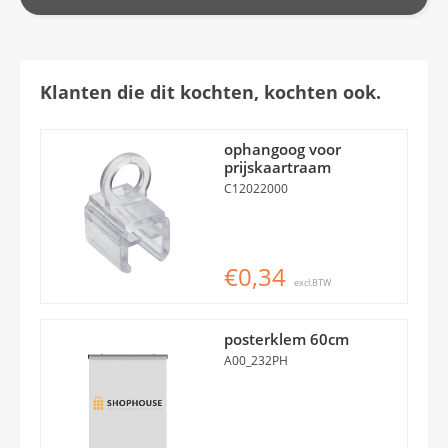
Klanten die dit kochten, kochten ook.
ophangoog voor
prijskaartraam
C12022000
€0,34
excl.BTW
posterklem 60cm
A00_232PH