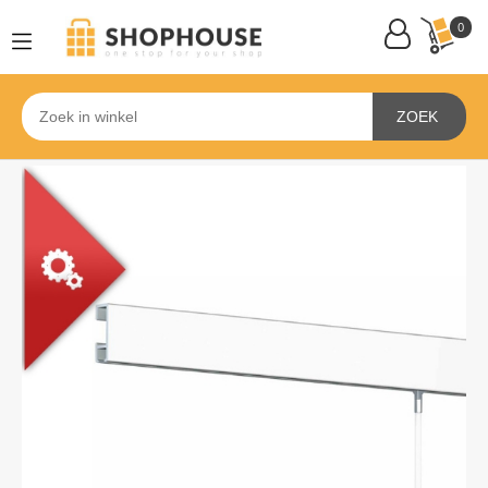
0
ZOEK