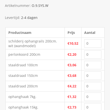
Artikelnummer:
O.9.SYS.W
Levertijd:
2-4 dagen
Productnaam
Prijs
Aantal
schilderij ophangrails 200cm.
€10,52
wit (wandmodel)
perlonkoord 200cm
€2,20
staaldraad 100cm
€3,06
staaldraad 150cm
€3,68
staaldraad 200cm
€4,22
ophanghaak 7kg.
€1,32
ophanghaak 15kg.
€2,73