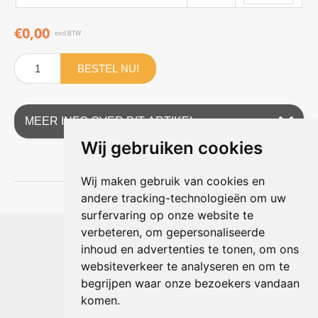
€0,00
excl.BTW
BESTEL NU!
MEER INFO OVER DIT ARTIKEL
Wij gebruiken cookies
Wij maken gebruik van cookies en
andere tracking-technologieën om uw
surfervaring op onze website te
Shophouse online
verbeteren, om gepersonaliseerde
Max Planckstraat 4
inhoud en advertenties te tonen, om ons
6716 BE Ede, Nederland
websiteverkeer te analyseren en om te
Telefoon:
+31(0)318 618 121
begrijpen waar onze bezoekers vandaan
E-mail:
info@shophouse.nl
Geopend: ma t/m vr 09:00-17:00 uur
komen.
Alleen afhalen, GEEN showroom