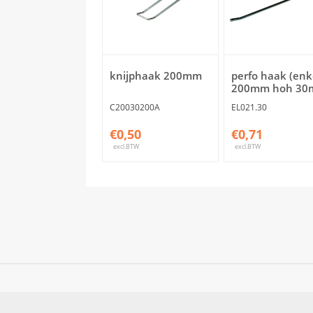
knijphaak 200mm
perfo haak (enk
200mm hoh 3
C20030200A
EL021.30
€0,50
€0,71
excl.BTW
excl.BTW