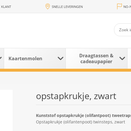
 KLANT
SNELLE LEVERINGEN
NO-N
Draagtassen &
Kaartenmolen
cadeaupapier
opstapkrukje, zwart
Kunststof opstapkrukje (olifantpoot) tweetrap
Opstapkrukje (olifantenpoot) twinsteps, zwart