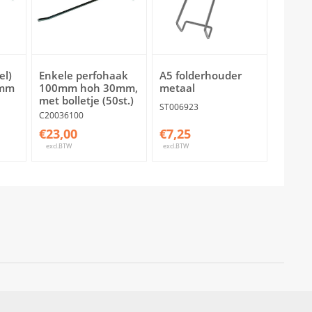
el)
Enkele perfohaak
A5 folderhouder
0mm
100mm hoh 30mm,
metaal
met bolletje (50st.)
ST006923
C20036100
€23,00
€7,25
excl.BTW
excl.BTW