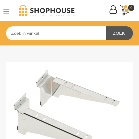
0
ZOEK