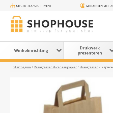
UITGEBREID ASSORTIMENT
MEEDENKEN MET DE
Drukwerk
Winkelinrichting
presenteren
Startpagina
/
Draagtassen & cadeaupapier
/
draagtassen
/
Papiere