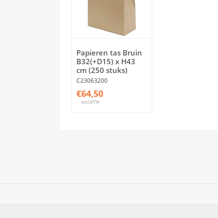
Papieren tas Bruin
B32(+D15) x H43
cm (250 stuks)
C23063200
€64,50
excl.BTW