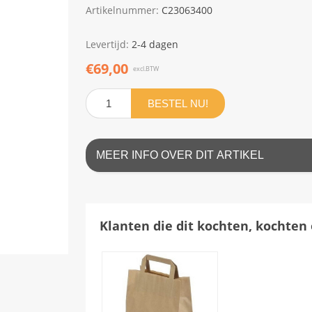
Artikelnummer:
C23063400
Levertijd:
2-4 dagen
€69,00
excl.BTW
BESTEL NU!
MEER INFO OVER DIT ARTIKEL
Klanten die dit kochten, kochten 