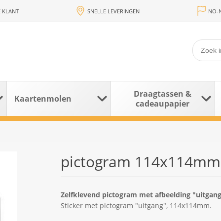
 KLANT
SNELLE LEVERINGEN
NO-N
Draagtassen &
Kaartenmolen
cadeaupapier
pictogram 114x114mm 
Zelfklevend pictogram met afbeelding "uitgan
Sticker met pictogram "uitgang", 114x114mm.