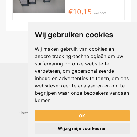
€10,15
excl.BTW
Wij gebruiken cookies
Wij maken gebruik van cookies en
andere tracking-technologieën om uw
surfervaring op onze website te
Shophouse online
verbeteren, om gepersonaliseerde
Max Planckstraat 4
inhoud en advertenties te tonen, om ons
6716 BE Ede, Nederland
websiteverkeer te analyseren en om te
Telefoon:
+31(0)318 618 121
begrijpen waar onze bezoekers vandaan
E-mail:
info@shophouse.nl
Geopend: ma t/m vr 09:00-17:00 uur
komen.
Alleen afhalen, GEEN showroom
Klantenservice
Algemene voorwaarden
Privacybeleid
OK
Wijzig mijn voorkeuren
Powered by
nopCommerce