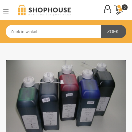
0
ZOEK