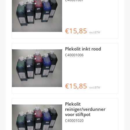
€15,85
excl.BTW
Plekolit inkt rood
C40001006
€15,85
excl.BTW
Plekolit
reiniger/verdunner
voor stiftpot
C40001020