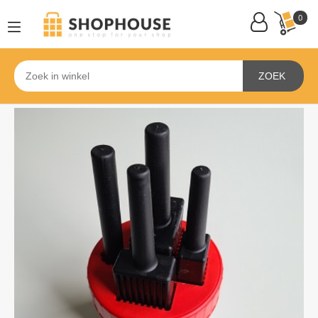
0
ZOEK