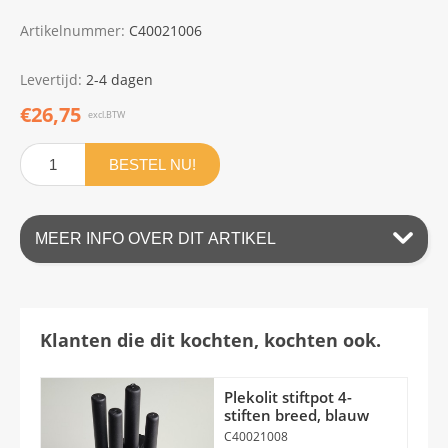
Artikelnummer:
C40021006
Levertijd:
2-4 dagen
€26,75
excl.BTW
BESTEL NU!
MEER INFO OVER DIT ARTIKEL
Klanten die dit kochten, kochten ook.
Plekolit stiftpot 4-
stiften breed, blauw
C40021008