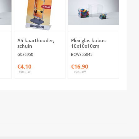
A5 kaarthouder,
Plexiglas kubus
schuin
10x10x10cm
G036950
BCWS55045
€4,10
€16,90
excl.BTW
excl.BTW