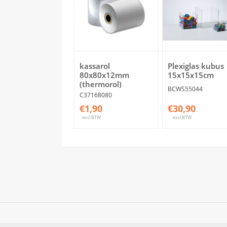
kassarol
Plexiglas kubus
80x80x12mm
15x15x15cm
(thermorol)
BCWS55044
C37168080
€1,90
€30,90
excl.BTW
excl.BTW