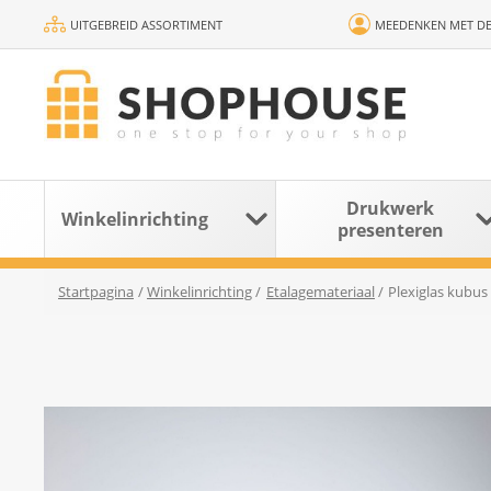
UITGEBREID ASSORTIMENT
MEEDENKEN MET DE
Drukwerk
Winkelinrichting
presenteren
Startpagina
/
Winkelinrichting
/
Etalagemateriaal
/
Plexiglas kubus