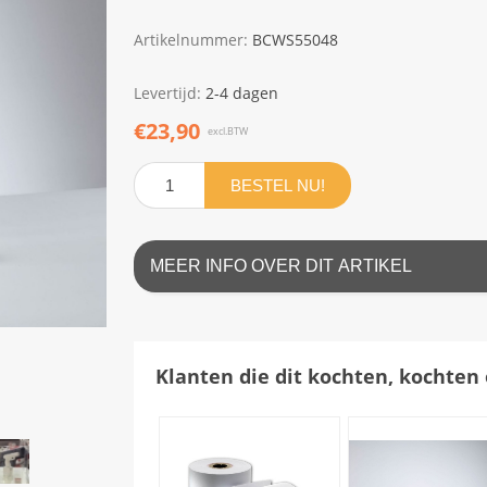
Artikelnummer:
BCWS55048
Levertijd:
2-4 dagen
€23,90
excl.BTW
BESTEL NU!
MEER INFO OVER DIT ARTIKEL
Klanten die dit kochten, kochten 